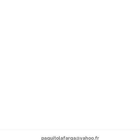
paquitolafarga@yahoo.fr